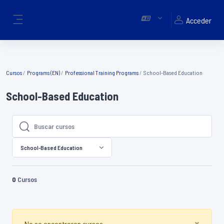
Salta al contenido principal
Acceder
Panel lateral
Cursos
Programs (EN)
Professional Training Programs
School-Based Education
School-Based Education
Buscar cursos
Buscar cursos
School-Based Education
0
Cursos
Clos
×
No se encontraron cursos